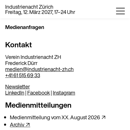
Industrienacht Zürich
Freitag, 12. März 2027, 17–24 Uhr
Medienanfragen
Kontakt
Verein Industrienacht ZH
Frederick Dürr
medien@industrienacht-zh.ch
+41 61 515 69 33
0
Newsletter
LinkedIn
|
Facebook
|
Instagram
EN
DE
Medienmitteilungen
Medienmitteilung vom XX. August 2026 ↗
Archiv ↗